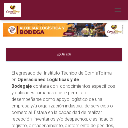
CAMB
¿QUÉ ES?
El egresado del Instituto Técnico de ComfaTolima
en
Operaciones Logísticas y de
Bodegaje
contará con conocimientos específicos
y calidades humanas que le permitan
desempeñarse como apoyo logístico de una
empresa y/u organización industrial, de servicios o
comercial. Estará en la capacidad de realizar
recepción, inventarios y/o despachos, clasificación,
registro, almacenamiento, alistamiento de pedidos,